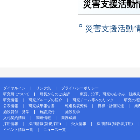
災害支援活動
災害支援活動
ダイヤルイン
リンク集
プライバシーポリシー
研究所について
所長からのご挨拶
概要、沿革、研究のあゆみ、組織規
研究情報
研究グループの紹介
研究チーム等へのリンク
研究の概
公表情報
研究成果報告書
報道発表資料
目標・計画関連
業
施設貸付・見学
施設貸付
施設見学
入札契約情報
調達情報
業務成績
採用情報
採用情報(新規採用)
受入情報
採用情報(経験者採用)
イベント情報一覧
ニュース一覧